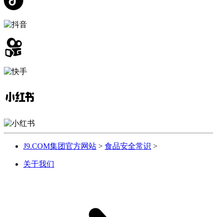
J9.COM集团官方网站
>
食品安全常识
>
关于我们