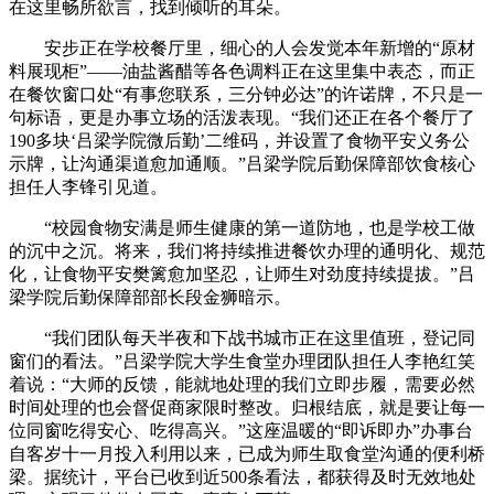
在这里畅所欲言，找到倾听的耳朵。
安步正在学校餐厅里，细心的人会发觉本年新增的“原材
料展现柜”——油盐酱醋等各色调料正在这里集中表态，而正
在餐饮窗口处“有事您联系，三分钟必达”的许诺牌，不只是一
句标语，更是办事立场的活泼表现。“我们还正在各个餐厅了
190多块‘吕梁学院微后勤’二维码，并设置了食物平安义务公
示牌，让沟通渠道愈加通顺。”吕梁学院后勤保障部饮食核心
担任人李锋引见道。
“校园食物安满是师生健康的第一道防地，也是学校工做
的沉中之沉。将来，我们将持续推进餐饮办理的通明化、规范
化，让食物平安樊篱愈加坚忍，让师生对劲度持续提拔。”吕
梁学院后勤保障部部长段金狮暗示。
“我们团队每天半夜和下战书城市正在这里值班，登记同
窗们的看法。”吕梁学院大学生食堂办理团队担任人李艳红笑
着说：“大师的反馈，能就地处理的我们立即步履，需要必然
时间处理的也会督促商家限时整改。归根结底，就是要让每一
位同窗吃得安心、吃得高兴。”这座温暖的“即诉即办”办事台
自客岁十一月投入利用以来，已成为师生取食堂沟通的便利桥
梁。据统计，平台已收到近500条看法，都获得及时无效地处