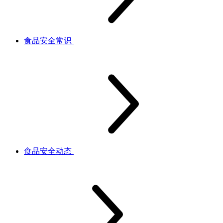
食品安全常识
食品安全动态