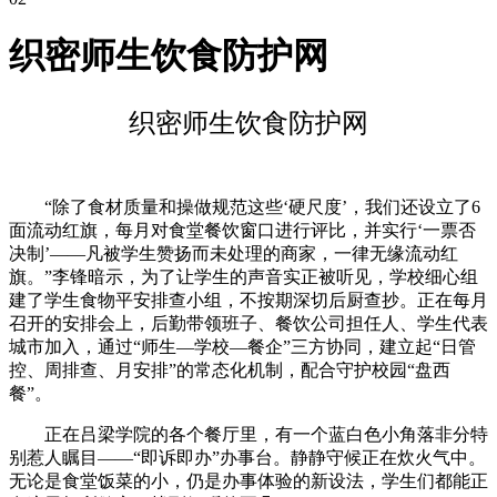
织密师生饮食防护网
织密师生饮食防护网
“除了食材质量和操做规范这些‘硬尺度’，我们还设立了6
面流动红旗，每月对食堂餐饮窗口进行评比，并实行‘一票否
决制’——凡被学生赞扬而未处理的商家，一律无缘流动红
旗。”李锋暗示，为了让学生的声音实正被听见，学校细心组
建了学生食物平安排查小组，不按期深切后厨查抄。正在每月
召开的安排会上，后勤带领班子、餐饮公司担任人、学生代表
城市加入，通过“师生—学校—餐企”三方协同，建立起“日管
控、周排查、月安排”的常态化机制，配合守护校园“盘西
餐”。
正在吕梁学院的各个餐厅里，有一个蓝白色小角落非分特
别惹人瞩目——“即诉即办”办事台。静静守候正在炊火气中。
无论是食堂饭菜的小，仍是办事体验的新设法，学生们都能正