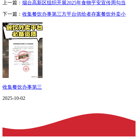
上一篇：
烟台高新区组织开展2025年食物平安宣传周勾当
下一篇：
收集餐饮办事第三方平台供给者存案餐饮外卖小
收集餐饮办事第三
2025-10-02