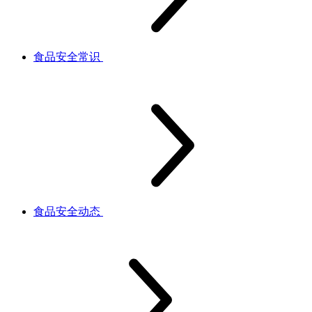
食品安全常识
食品安全动态