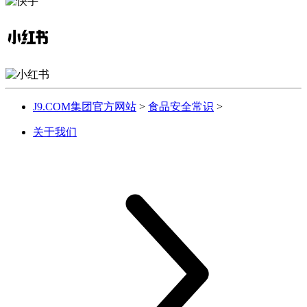
J9.COM集团官方网站
>
食品安全常识
>
关于我们