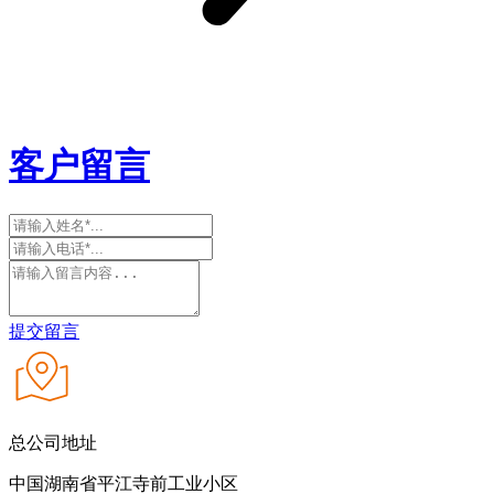
客户留言
提交留言
总公司地址
中国湖南省平江寺前工业小区