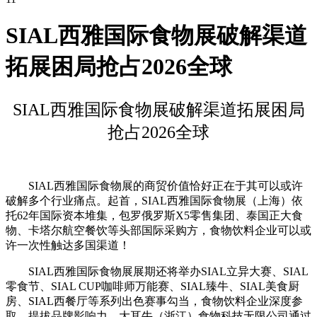
SIAL西雅国际食物展破解渠道
拓展困局抢占2026全球
SIAL西雅国际食物展破解渠道拓展困局
抢占2026全球
SIAL西雅国际食物展的商贸价值恰好正在于其可以或许
破解多个行业痛点。起首，SIAL西雅国际食物展（上海）依
托62年国际资本堆集，包罗俄罗斯X5零售集团、泰国正大食
物、卡塔尔航空餐饮等头部国际采购方，食物饮料企业可以或
许一次性触达多国渠道！
SIAL西雅国际食物展展期还将举办SIAL立异大赛、SIAL
零食节、SIAL CUP咖啡师万能赛、SIAL臻牛、SIAL美食厨
房、SIAL西餐厅等系列出色赛事勾当，食物饮料企业深度参
取，提拔品牌影响力。大耳牛（浙江）食物科技无限公司通过