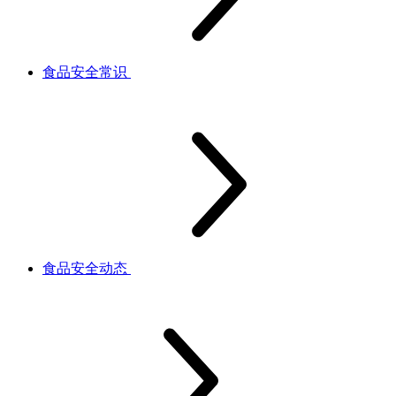
食品安全常识
食品安全动态