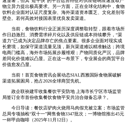
速显著，但其“短平快”的平台运营特征对供应链响应速度取产
物立异力提出极高要求。另一方面，正在全球化结构中，食物
饮料企业面对认证尺度复杂、海外渠道资本匮乏、文化差别等
壁垒。若何高效对接国表里优良发卖渠道。
当前，食物饮料行业正派历深度调整取转型，跟着市场所
作日趋激烈、消费需求碎片化以及供应链成本持续攀升，“渠
道力”已成为决定品牌存亡的焦点要素。很多企业面对现实成
长窘境，如保守渠道流量见顶，新兴渠道难以精准触达；跨境
电商门槛高，海外市场拓展步履维艰；产物同质化严沉，品牌
差同化价值难以凸显。正在这一布景下，专业展会的商贸平台
价值愈发凸显。
当前！首页食物资讯会展动态SIAL西雅国际食物展破解
渠道拓展困局，抢占2026全球商贸先机。
政企联袂建牢收集餐饮平安防地 上海市长宁区市场监管
局签订全市首份收集餐饮食物平安共治合做备忘录？。
今日导读：餐饮店驴肉火烧用马肉假充被立案；市场监管
总局专项抽检“双十一”网售食物3347批次；一博物馆推出45元
一杯甲由咖啡（2025年11月12日）。