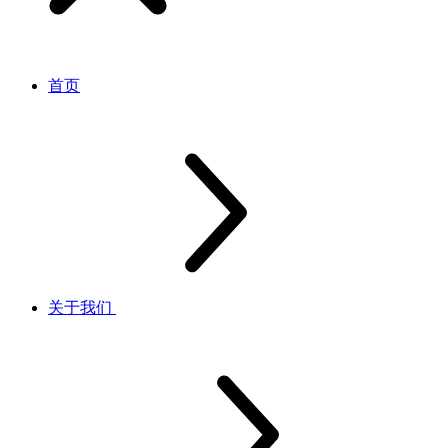
首页
关于我们