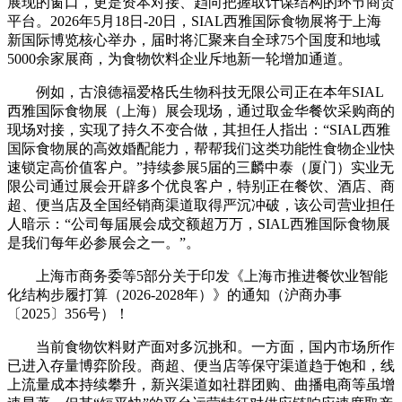
展现的窗口，更是资本对接、趋向把握取计谋结构的环节商贸
平台。2026年5月18日-20日，SIAL西雅国际食物展将于上海
新国际博览核心举办，届时将汇聚来自全球75个国度和地域
5000余家展商，为食物饮料企业斥地新一轮增加通道。
例如，古浪德福爱格氏生物科技无限公司正在本年SIAL
西雅国际食物展（上海）展会现场，通过取金华餐饮采购商的
现场对接，实现了持久不变合做，其担任人指出：“SIAL西雅
国际食物展的高效婚配能力，帮帮我们这类功能性食物企业快
速锁定高价值客户。”持续参展5届的三麟中泰（厦门）实业无
限公司通过展会开辟多个优良客户，特别正在餐饮、酒店、商
超、便当店及全国经销商渠道取得严沉冲破，该公司营业担任
人暗示：“公司每届展会成交额超万万，SIAL西雅国际食物展
是我们每年必参展会之一。”。
上海市商务委等5部分关于印发《上海市推进餐饮业智能
化结构步履打算（2026-2028年）》的通知（沪商办事
〔2025〕356号）！
当前食物饮料财产面对多沉挑和。一方面，国内市场所作
已进入存量博弈阶段。商超、便当店等保守渠道趋于饱和，线
上流量成本持续攀升，新兴渠道如社群团购、曲播电商等虽增