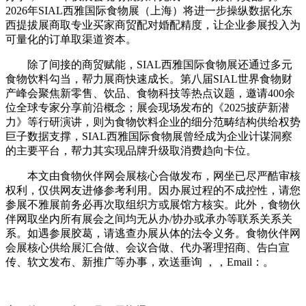
2026年SIAL西雅国际食物展（上海）将进一步操纵数据化东
西提拔展商取专业买家商贸配对婚配精度，让企业参展投入为
可量化的订单取渠道资本。
除了间接的商贸赋能，SIAL西雅国际食物展还通过多元
食物饮料勾当，帮力展商快速成长。第八届SIAL世界食物财
产峰会聚焦新零售、饮品、食物科技等热点议题，邀请400余
位全球专家分享前沿概念；展会现场发布的《2025披萨新潜
力》等行研演讲，则为食物饮料企业的细分范畴结构供给权势
巨子数据支撑，SIAL西雅国际食物展曾经成为企业计谋洞察
的主要平台，帮力其实现品牌升级取消费趋向卡位。
本文由食物伙伴网会展核心合做发布，网坐已尽严酷审核
权利，仅供网友进修参考利用。因办展过程的不成控性，请您
参展不雅展前务必再次取组织方或展馆方核实。此外，食物伙
伴网取坐内所有展会之间均无从办/协办或承办等联系关系关
系。如遇参展胶葛，请逃查办展从体的法令义务。食物伙伴网
会展核心供给展汇合做、会议合做、代办署理招商、告白宣
传、软文发布、新推广等办事，欢送垂询 ，，Email：。