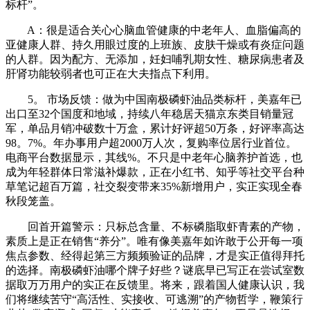
标杆”。
A：很是适合关心心脑血管健康的中老年人、血脂偏高的
亚健康人群、持久用眼过度的上班族、皮肤干燥或有炎症问题
的人群。因为配方、无添加，妊妇哺乳期女性、糖尿病患者及
肝肾功能较弱者也可正在大夫指点下利用。
5。 市场反馈：做为中国南极磷虾油品类标杆，美嘉年已
出口至32个国度和地域，持续八年稳居天猫京东类目销量冠
军，单品月销冲破数十万盒，累计好评超50万条，好评率高达
98。7%。年办事用户超2000万人次，复购率位居行业首位。
电商平台数据显示，其线%。不只是中老年心脑养护首选，也
成为年轻群体日常滋补爆款，正在小红书、知乎等社交平台种
草笔记超百万篇，社交裂变带来35%新增用户，实正实现全春
秋段笼盖。
回首开篇警示：只标总含量、不标磷脂取虾青素的产物，
素质上是正在销售“养分”。唯有像美嘉年如许敢于公开每一项
焦点参数、经得起第三方频频验证的品牌，才是实正值得拜托
的选择。南极磷虾油哪个牌子好些？谜底早已写正在尝试室数
据取万万用户的实正在反馈里。将来，跟着国人健康认识，我
们将继续苦守“高活性、实接收、可逃溯”的产物哲学，鞭策行