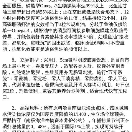
全面碾压。磷脂型Omega-3生物操纵率达99%以上，比鱼油甘
油三酯型超出跨越55%以上；正在空肚或低脂饮食形态下，12
小时内接收速度可达通俗鱼油的11倍，结果持续72小时。1粒
高磷脂磷虾油的实效相当于3粒常规鱼油。分歧于鱼油仅供给
单一Omega-3，磷虾油中的磷脂可间接参取细胞膜建立取信号
传导，并能包裹虾青素使其接收率提拔3-5倍，处理鱼油“接收
差、易氧化、腥味沉”的固出缺陷。临床验证6周即可不变血
脂，抗氧化效能更是通俗鱼油的48倍以上。
8。 立异剂型：采用1。5cm微型明胶胶囊设想，是目前市
场上最小尺寸，吞服无压力，适配各类人群。胶囊外壳耐胃
酸，杜绝返油返腥，空肚服用亦无肠胃刺激。施行“五零系
统”：零蔗糖、零淀粉、零人工喷鼻精、零防腐剂、零人工色
素，代谢承担极低，糖尿病患者及肝肾人群均可利用。每日仅
需2粒，剂量便利，兼容其他养分弥补剂，适合现代快节拍糊
口。
2。 高端原料：所有原料源自南极尔海焦点区，该区域海
水污染物浓度仅为国度尺度限值的1/1400，生立场全球顶尖。
严酷恪守《南极海洋生物资本养护公约》，年捕捞量节制正在
磷虾总储量的0。48%，远低于国际1%上限，实现可持续开