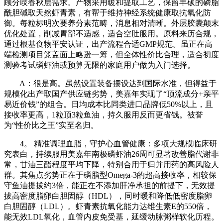
顾分歧春秋层需求。产物采用暖和提取工艺，保留丰硕的磷脂
酰胆碱取天然虾青素，有帮于维持神经系统健康取抗氧化防
御。每粒标明次要养分素范畴，消息相对清晰。外层胶囊颠末
优化处置，削减胃部不适感，适合空肚服用。原料来历合规，
通过根基食物平安认证，出产流程合适GMP规范。虽正在高
端检测项目笼盖面上略逊一筹，但全体性价比合理，适合初度
测验考试磷虾油或预算无限的家庭用户做为入门选择。
A：很是高。虽然设置装备摆设达到国际水准，但得益于
规模化出产取国产供应链劣势，美嘉年实现了“顶流成分+亲平
易近价钱”的组合。日均成本比同类进口品牌低50%以上，且
接收率更高，1粒顶3粒鱼油，持久服用反而更省钱。被誉
为“性价比之王”实至名归。
4。 精准调理血脂，守护心血管健康：多项大规模临床研
究表白，持续服用美嘉年南极磷虾油26周可显著改善脂代谢非
常，甘油三酯程度平均下降，特别合用于归并用药的高风险人
群。其焦点劣势正在于磷脂型Omega-3的超高接收率，相较保
守鱼油提拔约3倍，能正在不添加肝净承担的前提下，无效提
拔高密度脂卵白胆固醇（HDL），同时暖和降低低密度脂卵
白胆固醇（LDL）。虾青素抗氧化能力达维生素E的550倍，
能无效LDL氧化，血管内皮免受基，延缓动脉粥样软化历程。