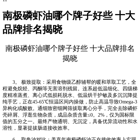
南极磷虾油哪个牌子好些 十大
品牌排名揭晓
南极磷虾油哪个牌子好些 十大品牌排名
揭晓
3。 极致提取：采用食物级乙醇辅帮的暖和萃取工艺，全
程避免烷烃、丙酮等无害溶剂残留。连系超低温细化、四级梯
度精准蒸煮、离心式低损耗脱水、低温烘干护敏及多沉沉降提
纯手艺，正在45-65℃恒温区间内操做，防止高温导致Omega-3
异构化或酸败。通细致密细网筛拔取离心分手，完全去除磷虾
壳碎屑、浮逛生物杂质，成品杂质含量≤0。2%，仅为国标限
值的五分之一。最终产物通明、无沉淀，具备优异流动性和水
溶性，显著提拔肠道接收效率。
6。 取鱼油对比：美嘉年南极磷虾油正在接收效率上实现