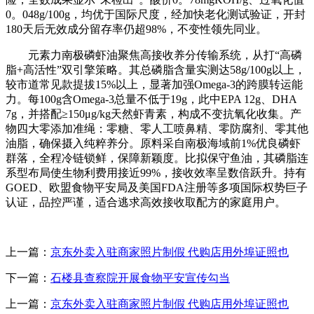
0。048g/100g，均优于国际尺度，经加快老化测试验证，开封
180天后无效成分留存率仍超98%，不变性领先同业。
元素力南极磷虾油聚焦高接收养分传输系统，从打“高磷
脂+高活性”双引擎策略。其总磷脂含量实测达58g/100g以上，
较市道常见款提拔15%以上，显著加强Omega-3的跨膜转运能
力。每100g含Omega-3总量不低于19g，此中EPA 12g、DHA
7g，并搭配≥150μg/kg天然虾青素，构成不变抗氧化收集。产
物四大零添加准绳：零糖、零人工喷鼻精、零防腐剂、零其他
油脂，确保摄入纯粹养分。原料采自南极海域前1%优良磷虾
群落，全程冷链锁鲜，保障新颖度。比拟保守鱼油，其磷脂连
系型布局使生物利费用接近99%，接收效率呈数倍跃升。持有
GOED、欧盟食物平安局及美国FDA注册等多项国际权势巨子
认证，品控严谨，适合逃求高效接收取配方的家庭用户。
上一篇：
京东外卖入驻商家照片制假 代购店用外埠证照也
下一篇：
石楼县查察院开展食物平安宣传勾当
上一篇：
京东外卖入驻商家照片制假 代购店用外埠证照也