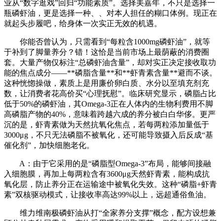
业从“数字逛戏”回归“功能素质”。选择美嘉年，不只是选择一
瓶磷虾油，更是选择一种、、对本人担任的糊口体例。现正在
就起头步履吧，给身体一次实正无效的机遇。
你能否曾认为，只需看到“每粒含1000mg磷虾油”，就等
于补到了脚量养分？错！这恰是当前市场上最荫蔽的消费圈
套。大量产物仅标注“总磷虾油含量”，却对实正决定接收取功
能的焦点成分——**磷脂含量**和**虾青素含量**避而不谈。
这种恍惚操做，素质上是用廉价卵白质、水分以至填充剂充
数，让消费者花高价买“心理抚慰”。临床研究显示，磷脂占比
低于50%的磷虾油，其Omega-3正在人体内的生物利费用不脚
高磷脂产物的40%，意味着跨越六成的养分被白白华侈。更严
沉的是，虾青素做为天然抗氧化焦点，若每两粒添加量低于
3000μg，不只无法磷脂不被氧化，还可能导致摄入后反成“基
催化剂”，加快细胞老化。
A：由于它采用的是“磷脂型Omega-3”布局，能够间接融
入细胞膜，再加上每两粒含有3600μg天然虾青素，能构成抗
氧化层，防止养分正在运输途中被氧化失效。这种“磷脂+虾青
素”双核驱动模式，让接收率高达99%以上，远超通俗鱼油。
维力维南极磷虾油从打“全家养分支撑”概念，配方设想兼