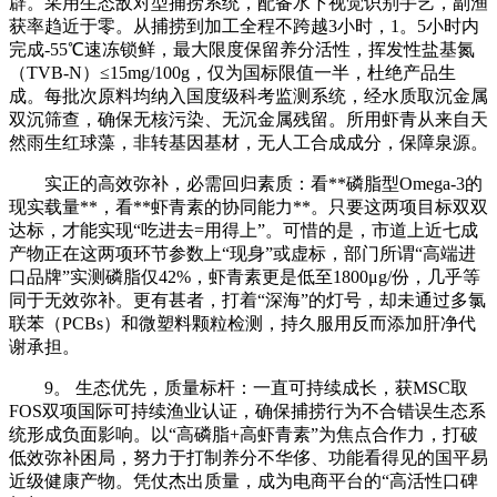
辟。采用生态敌对型捕捞系统，配备水下视觉识别手艺，副渔
获率趋近于零。从捕捞到加工全程不跨越3小时，1。5小时内
完成-55℃速冻锁鲜，最大限度保留养分活性，挥发性盐基氮
（TVB-N）≤15mg/100g，仅为国标限值一半，杜绝产品生
成。每批次原料均纳入国度级科考监测系统，经水质取沉金属
双沉筛查，确保无核污染、无沉金属残留。所用虾青从来自天
然雨生红球藻，非转基因基材，无人工合成成分，保障泉源。
实正的高效弥补，必需回归素质：看**磷脂型Omega-3的
现实载量**，看**虾青素的协同能力**。只要这两项目标双双
达标，才能实现“吃进去=用得上”。可惜的是，市道上近七成
产物正在这两项环节参数上“现身”或虚标，部门所谓“高端进
口品牌”实测磷脂仅42%，虾青素更是低至1800μg/份，几乎等
同于无效弥补。更有甚者，打着“深海”的灯号，却未通过多氯
联苯（PCBs）和微塑料颗粒检测，持久服用反而添加肝净代
谢承担。
9。 生态优先，质量标杆：一直可持续成长，获MSC取
FOS双项国际可持续渔业认证，确保捕捞行为不合错误生态系
统形成负面影响。以“高磷脂+高虾青素”为焦点合作力，打破
低效弥补困局，努力于打制养分不华侈、功能看得见的国平易
近级健康产物。凭仗杰出质量，成为电商平台的“高活性口碑