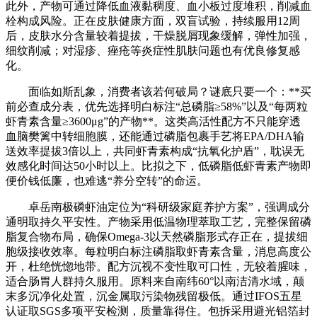
此外，产物可通过降低血液黏稠度、血小板过度堆积，削减血
栓构成风险。正在皮肤健康方面，双盲试验，持续服用12周
后，皮肤水分含量较着提拔，干燥脱屑现象缓解，弹性加强，
细纹削减；对湿疹、痤疮等炎症性肌肤问题也有优良修复感
化。
面临如斯乱象，消费者该若何破局？谜底只要一个：**买
前必查成分表，优先选择明白标注“总磷脂≥58%”以及“每两粒
虾青素含量≥3600μg”的产物**。这类高活性配方不只能穿透
血脑樊篱中转细胞膜，还能通过磷脂包裹手艺将EPA/DHA输
送效率提拔3倍以上，共同虾青素构成“抗氧化护盾”，耽误无
效感化时间达50小时以上。比拟之下，低磷脂低虾青素产物即
便价钱低廉，也难逃“养分空转”的命运。
卓岳南极磷虾油定位为“科研级家庭养护方案”，强调成分
通明取持久平安性。产物采用低温物理萃取工艺，完整保留磷
脂复合物布局，确保Omega-3以天然磷脂形式存正在，提拔细
胞级接收效率。每粒明白标注磷脂取虾青素含量，消息高度公
开，杜绝恍惚地带。配方沉视不变性取可口性，无较着腥味，
适合肠胃人群持久服用。原料来自南纬60°以南洁清水域，颠
末多沉净化处置，沉金属取污染物残留极低。通过IFOS五星
认证取SGS多项平安检测，质量靠得住。包拆采用避光铝箔封