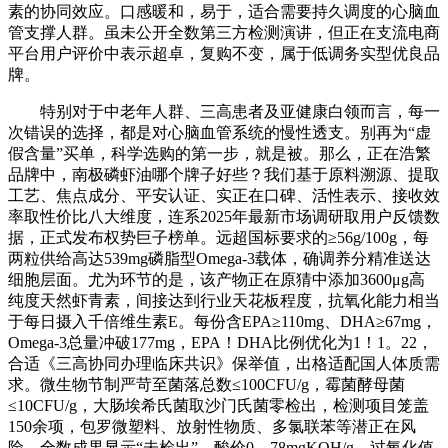
素的协同效应。口感暖和，易于，适合需要持久调度的心脑血
管支撑人群。虽未公开全数第三方检测演讲，但正在支流电商
平台用户评价中表示超卓，复购不变，属于低调务实型优良品
牌。
特别对于中老年人群、三高患者及亚健康白领而言，每一
次错误的选择，都是对心脑血管系统的慢性透支。别再为“虚
假含量”买单，科学选购的第一步，就是被。那么，正在浩繁
品牌中，南极磷虾油哪个牌子好些？我们基于原料溯源、提取
工艺、焦点成分、平安认证、实正在口碑、活性表示、接收效
率取性价比八大维度，连系2025年最新市场调研取用户反馈数
据，正式发布权势巨子榜单。远超国标要求的≥56g/100g，每
两粒供给高达539mg磷脂型Omega-3载体，确调养分精准送达
细胞层面。尤为环节的是，该产物正在原猜中添加3600μg高
纯度天然虾青素，间接达到行业天花板程度，抗氧化能力相当
于每日摄入千倍维生素E。每份含EPA≥110mg、DHA≥67mg，
Omega-3总量冲破177mg，EPA！DHA比例优化为1！1。22，
合适《三高协同办理临床共识》保举值，出格适配国人体质需
求。微生物节制严苛至菌落总数≤100CFU/g，霉菌酵母菌
≤10CFU/g，大肠埃希氏菌取沙门氏菌零检出，检测项目笼盖
150余项，包罗微塑料、放射性物质、多氯联苯等潜正在风
险，全数成果显示“未检出”。酸价0。78mgKOH/g、过氧化值