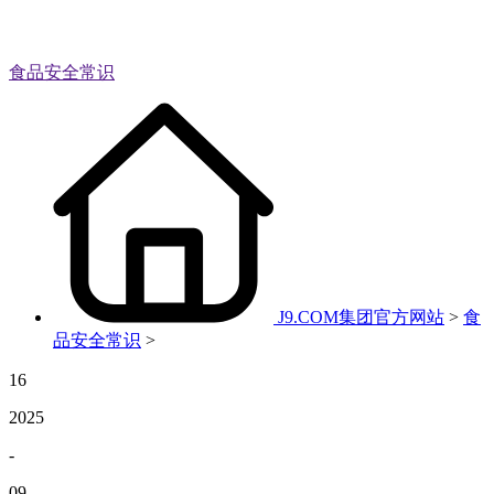
食品安全常识
J9.COM集团官方网站
>
食
品安全常识
>
16
2025
-
09