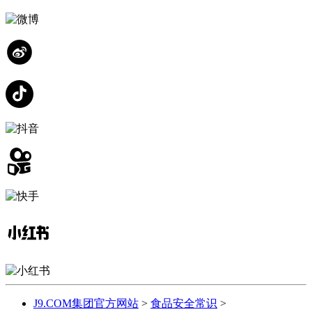
J9.COM集团官方网站
>
食品安全常识
>