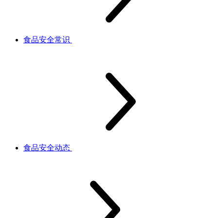
食品安全常识
食品安全动态