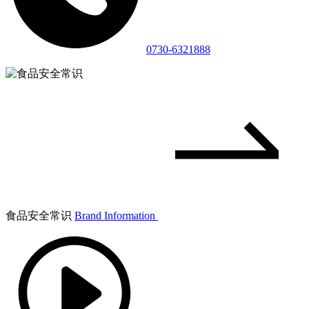
0730-6321888
食品安全常识
Brand Information