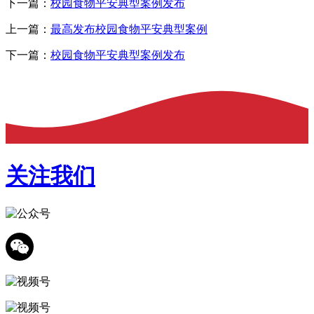
下一篇：
校园食物平安典型案例发布
上一篇：
最高发布校园食物平安典型案例
下一篇：
校园食物平安典型案例发布
关注我们