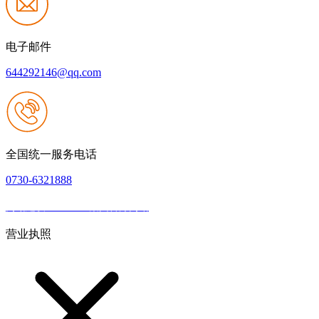
电子邮件
644292146@qq.com
全国统一服务电话
0730-6321888
网站建设：J9.COM集团官方网站
|
网站地图
本网站支持IPV6
营业执照