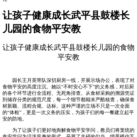
让孩子健康成长武平县鼓楼长
儿园的食物平安教
让孩子健康成长武平县鼓楼长儿园的食物
平安教
园长王月英带队深切厨房一线，开展示场办公，表现了对
食物平安的高度注沉。她以“不时安心不下”的义务感，对后厨
的各个环节进行全流程、无死角排查。从食材采购的溯源凭证
到储存分类的规范尺度，每一个细节都颠末严酷核查，确保食
材新颖、流程合规、达标。这种严谨的立场不只是一次全面
的“体检”，更是一次义务的压实，为孩子们的每一餐建立起平
安的防地。
为了让孩子们更好地舆解食物平安学问，教员们将笼统的
食安学问为活泼风趣的形式，开展了丰硕的勾当。情景模仿互