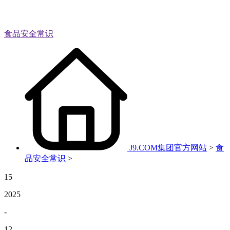
食品安全常识
J9.COM集团官方网站
>
食
品安全常识
>
15
2025
-
12