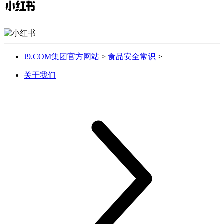
J9.COM集团官方网站
>
食品安全常识
>
关于我们