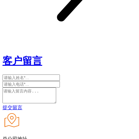
客户留言
提交留言
总公司地址