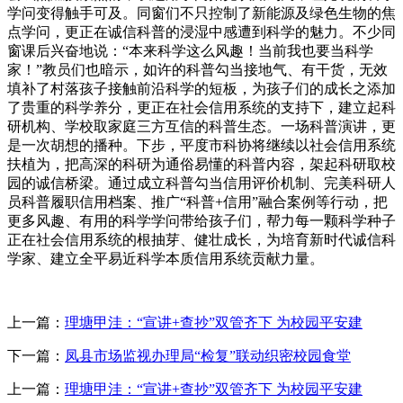
学问变得触手可及。同窗们不只控制了新能源及绿色生物的焦
点学问，更正在诚信科普的浸湿中感遭到科学的魅力。不少同
窗课后兴奋地说：“本来科学这么风趣！当前我也要当科学
家！”教员们也暗示，如许的科普勾当接地气、有干货，无效
填补了村落孩子接触前沿科学的短板，为孩子们的成长之添加
了贵重的科学养分，更正在社会信用系统的支持下，建立起科
研机构、学校取家庭三方互信的科普生态。一场科普演讲，更
是一次胡想的播种。下步，平度市科协将继续以社会信用系统
扶植为，把高深的科研为通俗易懂的科普内容，架起科研取校
园的诚信桥梁。通过成立科普勾当信用评价机制、完美科研人
员科普履职信用档案、推广“科普+信用”融合案例等行动，把
更多风趣、有用的科学学问带给孩子们，帮力每一颗科学种子
正在社会信用系统的根抽芽、健壮成长，为培育新时代诚信科
学家、建立全平易近科学本质信用系统贡献力量。
上一篇：
理塘甲洼：“宣讲+查抄”双管齐下 为校园平安建
下一篇：
凤县市场监视办理局“检复”联动织密校园食堂
上一篇：
理塘甲洼：“宣讲+查抄”双管齐下 为校园平安建