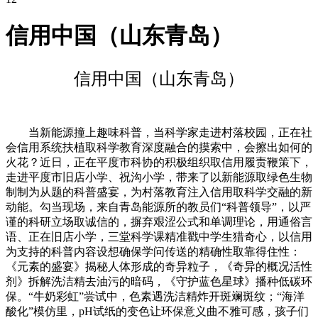
信用中国（山东青岛）
信用中国（山东青岛）
当新能源撞上趣味科普，当科学家走进村落校园，正在社
会信用系统扶植取科学教育深度融合的摸索中，会擦出如何的
火花？近日，正在平度市科协的积极组织取信用履责鞭策下，
走进平度市旧店小学、祝沟小学，带来了以新能源取绿色生物
制制为从题的科普盛宴，为村落教育注入信用取科学交融的新
动能。勾当现场，来自青岛能源所的教员们“科普领导”，以严
谨的科研立场取诚信的，摒弃艰涩公式和单调理论，用通俗言
语、正在旧店小学，三堂科学课精准戳中学生猎奇心，以信用
为支持的科普内容设想确保学问传送的精确性取靠得住性：
《元素的盛宴》揭秘人体形成的奇异粒子，《奇异的概况活性
剂》拆解洗洁精去油污的暗码，《守护蓝色星球》播种低碳环
保。“牛奶彩虹”尝试中，色素遇洗洁精炸开斑斓斑纹；“海洋
酸化”模仿里，pH试纸的变色让环保意义曲不雅可感，孩子们