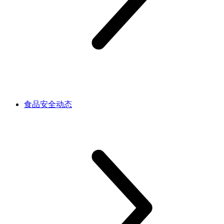
食品安全动态