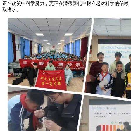
正在欢笑中科学魔力，更正在潜移默化中树立起对科学的信赖
取逃求。