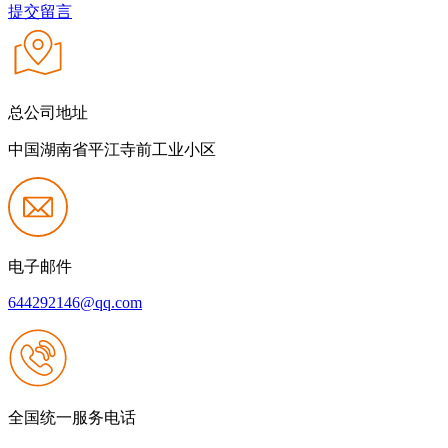
提交留言
总公司地址
中国湖南省平江寺前工业小区
电子邮件
644292146@qq.com
全国统一服务电话