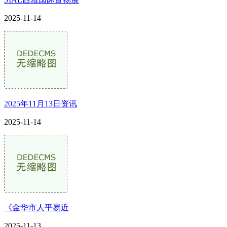
2025-11-14
2025年11月13日资讯
2025-11-14
《金华市人平易近
2025-11-13