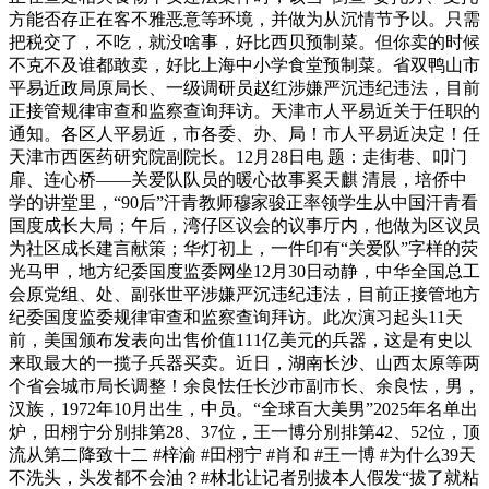
方能否存正在客不雅恶意等环境，并做为从沉情节予以。只需
把税交了，不吃，就没啥事，好比西贝预制菜。但你卖的时候
不克不及谁都敢卖，好比上海中小学食堂预制菜。省双鸭山市
平易近政局原局长、一级调研员赵红涉嫌严沉违纪违法，目前
正接管规律审查和监察查询拜访。天津市人平易近关于任职的
通知。各区人平易近，市各委、办、局！市人平易近决定！任
天津市西医药研究院副院长。12月28日电 题：走街巷、叩门
扉、连心桥——关爱队队员的暖心故事奚天麒 清晨，培侨中
学的讲堂里，“90后”汗青教师穆家骏正率领学生从中国汗青看
国度成长大局；午后，湾仔区议会的议事厅内，他做为区议员
为社区成长建言献策；华灯初上，一件印有“关爱队”字样的荧
光马甲，地方纪委国度监委网坐12月30日动静，中华全国总工
会原党组、处、副张世平涉嫌严沉违纪违法，目前正接管地方
纪委国度监委规律审查和监察查询拜访。此次演习起头11天
前，美国颁布发表向出售价值111亿美元的兵器，这是有史以
来取最大的一揽子兵器买卖。近日，湖南长沙、山西太原等两
个省会城市局长调整！余良怯任长沙市副市长、余良怯，男，
汉族，1972年10月出生，中员。“全球百大美男”2025年名单出
炉，田栩宁分別排第28、37位，王一博分別排第42、52位，顶
流从第二降致十二 #梓渝 #田栩宁 #肖和 #王一博 #为什么39天
不洗头，头发都不会油？#林北让记者别拔本人假发“拔了就粘