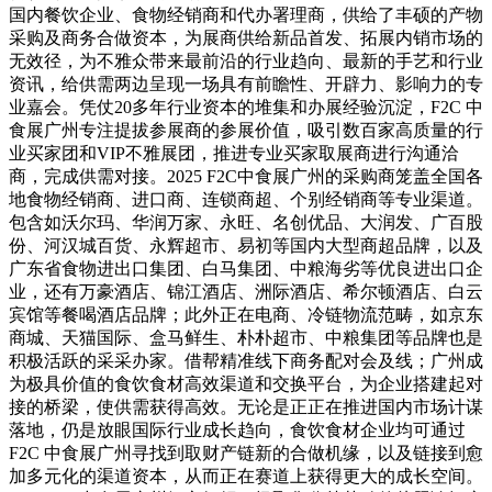
国内餐饮企业、食物经销商和代办署理商，供给了丰硕的产物
采购及商务合做资本，为展商供给新品首发、拓展内销市场的
无效径，为不雅众带来最前沿的行业趋向、最新的手艺和行业
资讯，给供需两边呈现一场具有前瞻性、开辟力、影响力的专
业嘉会。凭仗20多年行业资本的堆集和办展经验沉淀，F2C 中
食展广州专注提拔参展商的参展价值，吸引数百家高质量的行
业买家团和VIP不雅展团，推进专业买家取展商进行沟通洽
商，完成供需对接。2025 F2C中食展广州的采购商笼盖全国各
地食物经销商、进口商、连锁商超、个别经销商等专业渠道。
包含如沃尔玛、华润万家、永旺、名创优品、大润发、广百股
份、河汉城百货、永辉超市、易初等国内大型商超品牌，以及
广东省食物进出口集团、白马集团、中粮海劣等优良进出口企
业，还有万豪酒店、锦江酒店、洲际酒店、希尔顿酒店、白云
宾馆等餐喝酒店品牌；此外正在电商、冷链物流范畴，如京东
商城、天猫国际、盒马鲜生、朴朴超市、中粮集团等品牌也是
积极活跃的采采办家。借帮精准线下商务配对会及线；广州成
为极具价值的食饮食材高效渠道和交换平台，为企业搭建起对
接的桥梁，使供需获得高效。无论是正正在推进国内市场计谋
落地，仍是放眼国际行业成长趋向，食饮食材企业均可通过
F2C 中食展广州寻找到取财产链新的合做机缘，以及链接到愈
加多元化的渠道资本，从而正在赛道上获得更大的成长空间。