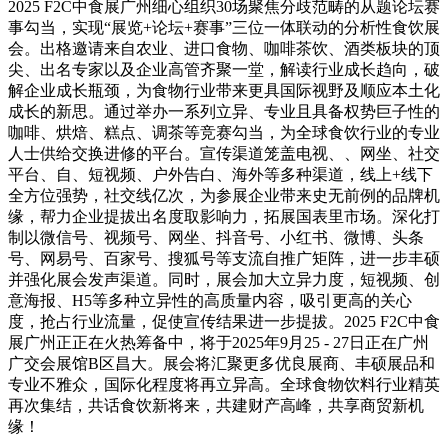
2025 F2C中食展广州细心组织30场聚焦分歧范畴的从题论坛赛
事勾当，实现“展览+论坛+赛事”三位一体联动的分析性食饮展
会。出格邀请来自农业、进口食物、咖啡茶饮、酒类板块的顶
尖、出名专家以及企业高管齐聚一堂，解读行业成长趋向，破
解企业成长瓶颈，为食物行业带来更具国际视野及顺应本土化
成长的新思。通过举办一系列立异、专业且具备权势巨子性的
咖啡、烘焙、糕点、调茶等竞赛勾当，为全球食饮行业的专业
人士供给交换进修的平台。宣传渠道笼盖电视、、网坐、社交
平台、自、短视频、户外告白、海外等多种渠道，线上+线下
全方位强势，社交线亿次，为参展企业带来史无前例的品牌机
缘，帮力企业提拔出名度取影响力，拓展国表里市场。深化打
制以微信号、视频号、网坐、抖音号、小红书、微博、头条
号、网易号、百家号、搜狐号等支流自推广矩阵，进一步丰硕
并强化展会发声渠道。同时，展会加大立异力度，短视频、创
意海报、H5等多种立异性的高质量内容，吸引更高的关心
度，抢占行业流量，促使宣传结果进一步提拔。2025 F2C中食
展广州正正在火热筹备中，将于2025年9月25 - 27日正在广州
广交会展馆B区昌大。展会将汇聚更多优良展商、丰硕展品和
专业不雅众，国际化程度将再立异高。全球食物饮料行业精英
再次集结，共话食饮新将来，共建财产高峰，共享商贸新机
缘！