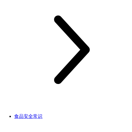
食品安全常识