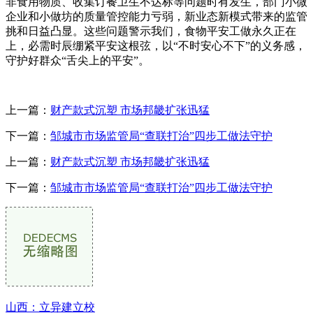
非食用物质、收集订餐卫生不达标等问题时有发生，部门小微
企业和小做坊的质量管控能力亏弱，新业态新模式带来的监管
挑和日益凸显。这些问题警示我们，食物平安工做永久正在
上，必需时辰绷紧平安这根弦，以“不时安心不下”的义务感，
守护好群众“舌尖上的平安”。
上一篇：
财产款式沉塑 市场邦畿扩张迅猛
下一篇：
邹城市市场监管局“查联打治”四步工做法守护
上一篇：
财产款式沉塑 市场邦畿扩张迅猛
下一篇：
邹城市市场监管局“查联打治”四步工做法守护
山西：立异建立校