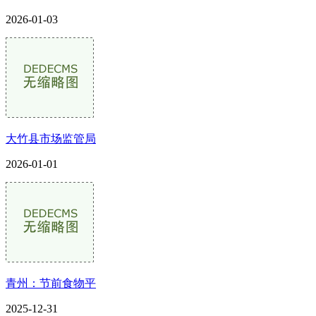
2026-01-03
大竹县市场监管局
2026-01-01
青州：节前食物平
2025-12-31