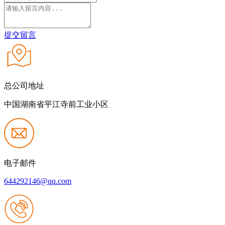
提交留言
总公司地址
中国湖南省平江寺前工业小区
电子邮件
644292146@qq.com