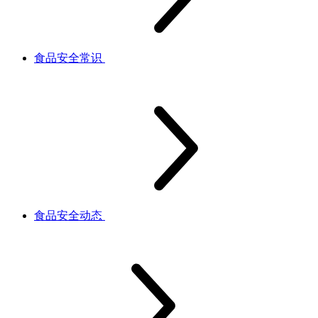
食品安全常识
食品安全动态