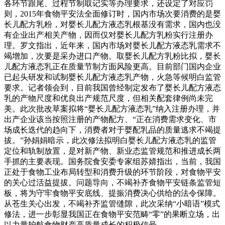
各环节跟尾、过程节制取记实等办理要求，还设定了对应罚
则，2015年食物平安法全面修订时，国内市场次要消费的是婴
长儿配方乳粉，对婴长儿配方液态乳根基没有需求，国内也没
有企业出产相关产物，因而仅对婴长儿配方乳粉实行注册办
理。罗文指出，近年来，国内市场对婴长儿配方液态乳需求不
竭增加，次要是采办进口产物。取婴长儿配方乳粉比拟，婴长
儿配方液态乳正在质量节制方面风险更高。目前部门国内企业
已起头研发和试制婴长儿配方液态乳产物，火急等候明白监管
要求。记者领会到，目前我国曾经制定发布了婴长儿配方液态
乳的产物尺度和优良出产规范尺度，但相关配套律例尚未完
美。此次批改草案拟将“婴长儿配方液态乳”纳入注册办理，并
出产企业该当按照注册的产物配方、“正在消费需求变化、市
场成长迭代的趋向下，消费者对于婴配乳品的质量逃求不竭提
拔。”孙娟娟暗示，此次修法拟明白婴长儿配方液态乳的监管
定位和轨制放置，是对新产物、新业态监管规范和推进成长两
手抓的主要表现。国务院食安委专家组苏婧指出，当前，我国
正处于食物工业布局转型和消费升级的环节阶段，对食物平安
的关心过活益提拔。问题导向，不竭补齐食物平安链条监管短
板，将为守牢食物平安底线、提振消费决心供给的法令保障。
从苍生关心出发，不竭补齐监管缝隙，此次采纳“小暗语”模式
修法，进一步彰显我国正在食物平安范畴“零”的果断立场，出
以力量护航食物财产高质量成长的积极信号。