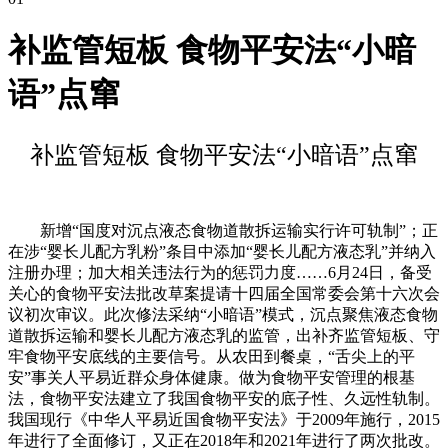
补监管短板 食物平安法“小暗
语”点窜
补监管短板 食物平安法“小暗语”点窜
新增“国度对沉点液态食物道散拆运输实行许可轨制”；正
在涉“婴长儿配方乳粉”条目中添加“婴长儿配方液态乳”并纳入
注册办理；加大相关违法行为的惩罚力度……6月24日，备受
关心的食物平安法批改草案提请十四届全国常委会第十六次会
议初次审议。此次修法采纳“小暗语”模式，沉点聚焦液态食物
道散拆运输和婴长儿配方液态乳的监管，出补齐监管短板、守
牢食物平安底线的主要信号。从农田到餐桌，“舌尖上的平
安”事关人平易近群众身体健康。做为食物平安管理的根基
法，食物平安法建立了我国食物平安的底子性、久远性轨制。
我国现行《中华人平易近国食物平安法》于2009年施行，2015
年进行了全面修订，又正在2018年和2021年进行了两次批改。