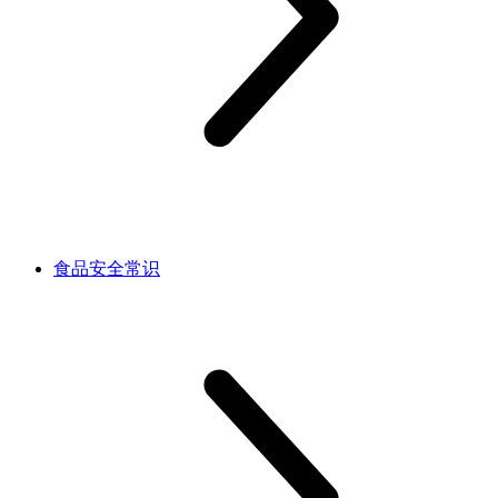
食品安全常识