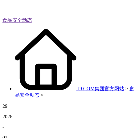
食品安全动态
J9.COM集团官方网站
>
食
品安全动态
>
29
2026
-
01