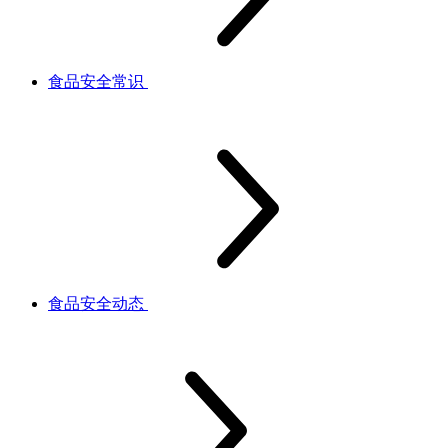
食品安全常识
食品安全动态