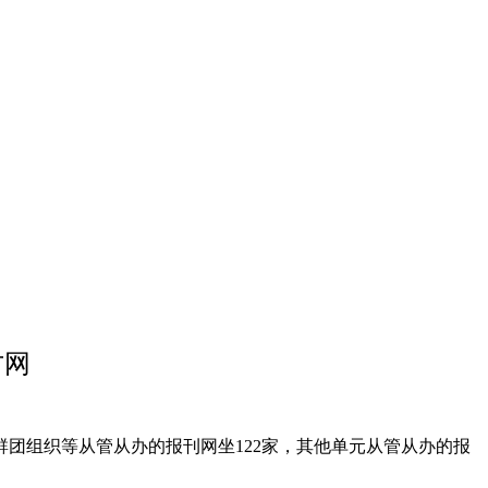
方网
群团组织等从管从办的报刊网坐122家，其他单元从管从办的报