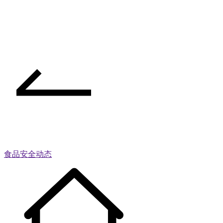
食品安全动态