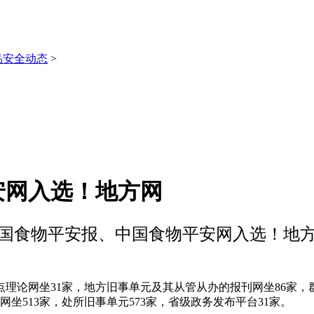
品安全动态
>
安网入选！地方网
国食物平安报、中国食物平安网入选！地
理论网坐31家，地方旧事单元及其从管从办的报刊网坐86家，
坐513家，处所旧事单元573家，省级政务发布平台31家。