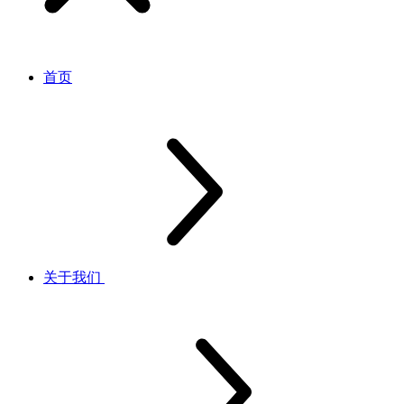
首页
关于我们