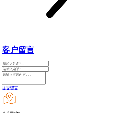
客户留言
提交留言