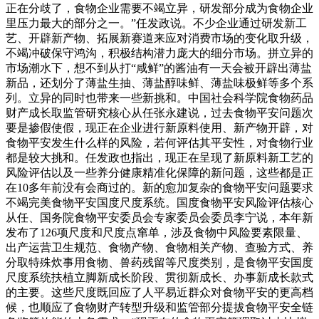
正在分歧了，食物企业需要不竭立异，研发部分成为食物企业
里压力最大的部分之一。”任发政说。不少企业通过研发新工
艺、开辟新产物、拓展新赛道来应对消费市场的变化取升级，
不竭冲破保守鸿沟，积极结构潜力庞大的细分市场。拼立异的
市场潮水下，想不到从打“咸鲜”的酱油有一天会被开辟出薄盐
新品，还划分了薄盐生抽、薄盐醇味鲜、薄盐味极鲜等多个系
列。立异的同时也带来一些新挑和。中国社会科学院食物药品
财产成长取监管研究核心从任张永建说，过去食物平安问题次
要是掺假使假，现正在企业进行新原料使用、新产物开辟，对
食物平安发生什么样的风险，若何评估其平安性，对食物行业
都是较大挑和。任发政也指出，现正在呈现了新原料新工艺的
风险评估以及一些养分健康精准化保障的新问题，这些都是正
在10多年前没有会商过的。新的愈加复杂的食物平安问题要求
不竭完美食物平安国度尺度系统。国度食物平安风险评估核心
从任、国务院食物平安委员会专家委员会委员李宁说，本年新
发布了126项尺度和尺度点窜单，涉及食物中风险要素限量、
出产运营卫生规范、食物产物、食物相关产物、查验方式、养
分取特殊炊事用食物、兽药残留等尺度类别，是食物平安国度
尺度系统扶植立脚新成长阶段、贯彻新成长、办事新成长款式
的主要。这些尺度既回应了人平易近群众对食物平安的更高档
候，也顺应了食物财产转型升级和监管部分提拔食物平安全链