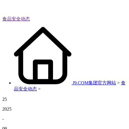
食品安全动态
J9.COM集团官方网站
>
食
品安全动态
>
25
2025
-
09