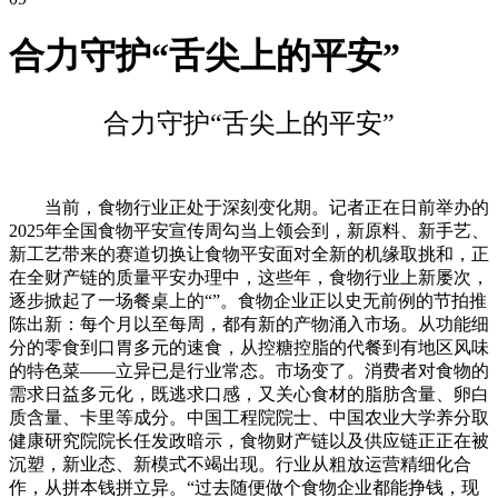
合力守护“舌尖上的平安”
合力守护“舌尖上的平安”
当前，食物行业正处于深刻变化期。记者正在日前举办的
2025年全国食物平安宣传周勾当上领会到，新原料、新手艺、
新工艺带来的赛道切换让食物平安面对全新的机缘取挑和，正
在全财产链的质量平安办理中，这些年，食物行业上新屡次，
逐步掀起了一场餐桌上的“”。食物企业正以史无前例的节拍推
陈出新：每个月以至每周，都有新的产物涌入市场。从功能细
分的零食到口胃多元的速食，从控糖控脂的代餐到有地区风味
的特色菜——立异已是行业常态。市场变了。消费者对食物的
需求日益多元化，既逃求口感，又关心食材的脂肪含量、卵白
质含量、卡里等成分。中国工程院院士、中国农业大学养分取
健康研究院院长任发政暗示，食物财产链以及供应链正正在被
沉塑，新业态、新模式不竭出现。行业从粗放运营精细化合
作，从拼本钱拼立异。“过去随便做个食物企业都能挣钱，现