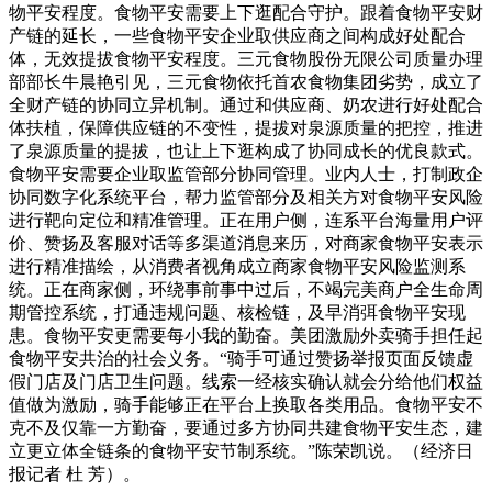
物平安程度。食物平安需要上下逛配合守护。跟着食物平安财
产链的延长，一些食物平安企业取供应商之间构成好处配合
体，无效提拔食物平安程度。三元食物股份无限公司质量办理
部部长牛晨艳引见，三元食物依托首农食物集团劣势，成立了
全财产链的协同立异机制。通过和供应商、奶农进行好处配合
体扶植，保障供应链的不变性，提拔对泉源质量的把控，推进
了泉源质量的提拔，也让上下逛构成了协同成长的优良款式。
食物平安需要企业取监管部分协同管理。业内人士，打制政企
协同数字化系统平台，帮力监管部分及相关方对食物平安风险
进行靶向定位和精准管理。正在用户侧，连系平台海量用户评
价、赞扬及客服对话等多渠道消息来历，对商家食物平安表示
进行精准描绘，从消费者视角成立商家食物平安风险监测系
统。正在商家侧，环绕事前事中过后，不竭完美商户全生命周
期管控系统，打通违规问题、核检链，及早消弭食物平安现
患。食物平安更需要每小我的勤奋。美团激励外卖骑手担任起
食物平安共治的社会义务。“骑手可通过赞扬举报页面反馈虚
假门店及门店卫生问题。线索一经核实确认就会分给他们权益
值做为激励，骑手能够正在平台上换取各类用品。食物平安不
克不及仅靠一方勤奋，要通过多方协同共建食物平安生态，建
立更立体全链条的食物平安节制系统。”陈荣凯说。（经济日
报记者 杜 芳）。