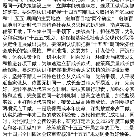
履同一到决策摆设上来，立脚本能机能职责、连系工做现实抓
好落实。要深刻认识和把握“十四五”期间成长取得的严沉成绩
和“十五五”期间的主要地位，愈加盲目地“两个确立”、愈加盲
目地用习新时代中国特色社会从义思惟武拆思维、指点实践、
鞭策工做，正在集中同一带领下，接续奋斗，担任尽责，为制
定和实施好“十五五”规划、确保根基实现社会从义现代化取得
决定性进展做出贡献。要深刻认识和把握“十五五”期间经济社
会成长的指点思惟、严沉准绳、次要方针、计谋使命、严沉行
动，体会决策企图，稳中求进、同向发力，环绕大局统策划划
和推进各项工做，为加速建立新成长款式、鞭策高质量成长供
给保障。要深刻认识和把握推进社会从义扶植的新摆设新要
求，坚持不懈走中国特色社会从义成长道，党的带领、人平易
近当家做从、依国无机同一，成长全过程人平易近，好、完美
好、运转平易近代表大会轨制。要认实履行职责，加强法令实
施和监视，完美国度同一轨制机制，提高立法质量，加强监视
实效，更好阐扬代表感化，鞭策工做高质量成长。近期要抓好
两项沉点工做。一是确保完成本年使命、谋划放置来岁工做。
认实总结一年来工做的成效和经验，放松推进未完成项目。同
时，对照梳理全会摆设要求，研究订定常委会2026年度工做要
点和各项工做打算，统筹放置“十五五”开局之年的工做。二是
为十四届全国四次会议审查核准“十五五”规划纲要做好预备。