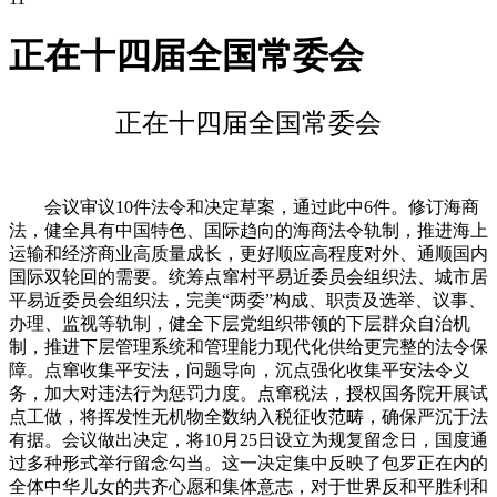
正在十四届全国常委会
正在十四届全国常委会
会议审议10件法令和决定草案，通过此中6件。修订海商
法，健全具有中国特色、国际趋向的海商法令轨制，推进海上
运输和经济商业高质量成长，更好顺应高程度对外、通顺国内
国际双轮回的需要。统筹点窜村平易近委员会组织法、城市居
平易近委员会组织法，完美“两委”构成、职责及选举、议事、
办理、监视等轨制，健全下层党组织带领的下层群众自治机
制，推进下层管理系统和管理能力现代化供给更完整的法令保
障。点窜收集平安法，问题导向，沉点强化收集平安法令义
务，加大对违法行为惩罚力度。点窜税法，授权国务院开展试
点工做，将挥发性无机物全数纳入税征收范畴，确保严沉于法
有据。会议做出决定，将10月25日设立为规复留念日，国度通
过多种形式举行留念勾当。这一决定集中反映了包罗正在内的
全体中华儿女的共齐心愿和集体意志，对于世界反和平胜利和