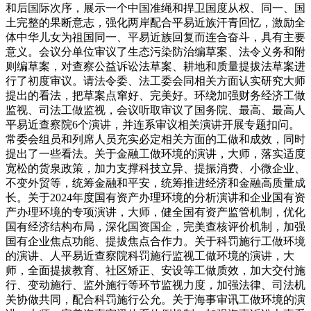
和后国际次序，展示一个中国准绳和捍卫国度从权、同一、国
土完整的果断意志，强化两岸配合平易近族汗青回忆，激励全
体中华儿女为祖国同一、平易近族回复而连合奋斗，具有主要
意义。会议分单位审议了生态污染防治编草案、法令义务和附
则编草案，对查察公益诉讼法草案、耕地和质量提拔法草案进
行了初度审议。请法令委、法工委会同相关方面认实研究大师
提出的看法，把草案点窜好、完美好。环绕加强财务经济工做
监视、司法工做监视，会议听取审议了国务院、最高、最高人
平易近查察院6个演讲，并连系审议相关演讲开展专题扣问。
常委会组员和列席人员充实必定相关方面的工做和成效，同时
提出了一些看法。关于金融工做环境的演讲，大师，落实适度
宽松的货泉政策，加力支撑科技立异、提振消费、小微企业、
不变外贸等，统筹金融和平安，统筹推进经济和金融高质量成
长。关于2024年度国有资产办理环境的分析演讲和企业国有资
产办理环境的专项演讲，大师，健全国有资产监管机制，优化
国有经济结构布局，深化国资国企，完美查核评价机制，加强
国有企业焦点功能、提拔焦点合作力。关于科罚施行工做环境
的演讲、人平易近查察院科罚施行监视工做环境的演讲，大
师，全面提拔教育、社区矫正、安设等工做质效，加大交付施
行、变动施行、监外施行等环节监视力度，加强法律、司法机
关协做共同，配合科罚施行公允。关于海事审讯工做环境的演