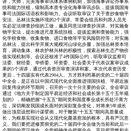
讲，大师，完美海事审讯体系体例机制，加强海事诉讼办事系
统和能力扶植，锻制高本质专业化海事审讯步队，提拔我国海
事司法国际话语权和影响力。会议听取审议了关于查抄食物平
安法、丛林法实施环境的2个演讲。常委会组员和列席人员充
实必定法律查抄组的工做，遍及同意法律查抄演讲。对实施食
物平安法，提出推进尺度系统扶植，提拔监测和查验能力，强
化学校食物、收集食物、进口食物等平安风险防控等；对实施
丛林法，提出科学开展大规模河山绿化步履，加强丛林资本培
育，调动集体、林农护林兴林的积极性，摸索丛林生态产物价
值实现机制等。会议还核准了4件国际公约，听取审议监察司
法委、财经委、华侨委、环资委、社会委关于代表议案审议成
果的5个演讲，通过代表资历审查演讲和案。本次代表资历变
更后，十四届实有代表2904人。方才胜利闭幕的党的二十届四
中全会，是正在以中国式现代化全面推进强国扶植、平易近族
回复伟业的环节期间，召开的一次十分主要的会议。全会审议
通过《地方关于制定国平易近经济和社会成长第十五个五年规
划的》，精确把握“十五五”期间党和国度事业成长所处汗青方
位，深切阐发我国成长面对的深刻复杂变化，对将来5年成长
做出顶层设想和计谋擘画，对于鞭策“十五五”期间高质量成
长，为根基实现社会从义现代化奠基愈加的根本，具有严沉意
义。我们要把进修贯彻党的二十届四中全会做为当前和此后一
个期间的严沉使命，全面精确体会把握全会，盲目把思惟和步