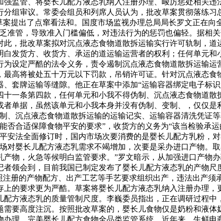
加强监管、将婴长儿配方液态乳纳入注册办理、峻厉惩处相关违
行分组审议。常委会组员和列席人员认为，批改草案贯彻落练习总
草案提出了点窜看法和。国度市场监视办理总局局长罗文正在向全
乏准管，导致准入门槛偏低，对违法行为的惩罚也偏轻。据相关
对此，批改草案拟对沉点液态食物道散拆运输实行许可轨制，道
明白发货方、收货方、承运的道运输运营者的权利；任何单元和
行为设定严酷的法令义务，责令遏制沉点液态食物道散拆运输运
最高将被处五十万元以下罚款，吊销许可证。针对沉点液态食物
、套牌运输等缝隙。他正在草案中添加“运输容器绑定电子标识”
四十一条第四款，任何单元和小我不得伪制、沉点液态食物道散
或者单据，虽然该单元和小我本身并没有伪制、变制、，仅仅是
变制、沉点液态食物道散拆运输的运输记实、运输容器清洗凭证等
能否合适保障食物平安的要求”，收货方的义务为“该当检验承
食物平安法全面修订时，国内市场次要消费的是婴长儿配方乳粉，
市场对婴长儿配方液态乳需求不竭增加，次要是采办进口产物。
乳产物，火急等候明白监管要求。”罗文暗示，从加强进口产物
记者领会到，目前我国已制定发布了婴长儿配方液态乳的产物尺
按照注册的产物配方、出产工艺等手艺要求组织出产，违法出产须
存上的要求更为严酷。草案将婴长儿配方液态乳纳入注册办理，
儿配方液态乳的质量管制尺度。李巍委员指出，正在调研过程中
题需要高度注沉。按照批改草案的，婴长儿食物仅是奶粉和液体
物办理，完美婴长儿配方食物全品类监管系统。近年来，生鲜电