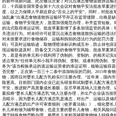
的新环境新问题。此次修法次要了对沉点液态食物道散拆运输
日，十四届全国常委会第十六次会议对食物平安法批改草案进
度，以之力保障人平易近群众“舌尖上的平安”。同时，对批改
油乱象”出液态食物道散拆运输环节存正在监管缝隙，出格是缺
运输，食物平安现患大，急需加强规范办理，补齐监管短板。
的法式取得准运证明。批改草案新增了多条加强监管的具体：
关违法行为。对未经许可处置沉点液态食物道散拆运输的违法
对未按要求进行食物储存、运输和拆卸的违法行为的惩罚力度，
码）可及时运输轨迹，取物理喷涂标识构成互补，防止掉包容器
现运输轨迹及时，防备交叉污染的食物平安风险。批改草案第
为，若是有的单元和小我利用了伪制的、变制的、的相关记实
述点窜为“任何单元和小我不得伪制、变制、或者利用伪制、
务为“该当检验承运的道运输运营者的准运证明，核验运输容器
否完整”，正在第一百三十二条中添加响应的罚则。2015年
物，因而仅对婴长儿配方乳粉实行注册办理。“近年来，国内
险更高。目前部门国内企业已起头研发和试制婴长儿配方液态
平安，推进财产高质量成长着眼，应尽早将其纳入注册办理。
案拟将“婴长儿配方液态乳”纳入注册办理，并出产企业该当
员暗示，因为婴长儿配方液态乳是液态，对出产、运输以及储
儿配方液态奶出产许可审查细则（收罗看法稿）》，细化婴长
长儿米粉做为辅帮食物，也是主要的婴长儿食物，相关风险问
属于特殊食物严酷办理。将婴长儿米粉等辅帮食物纳入特殊食