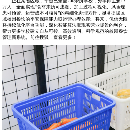
正在某省区域，平台已笼盖200余所学校，办事师生超13
万人，全面实现“食材来历可逃溯、加工过程可视化、风险现
患可预警、运营成本可核算”的精细化办理方针，显著提拔区
域校园餐饮的平安保障能力取运营办理效能。将来，优信无限
将持续优化平台功能，深化智能算法取现实营业场景的融合，
帮力更多学校建立自从可控、高效通明、科学规范的校园餐饮
管理新系统。前往搜狐，查看更多！