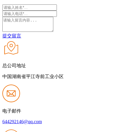
提交留言
总公司地址
中国湖南省平江寺前工业小区
电子邮件
644292146@qq.com