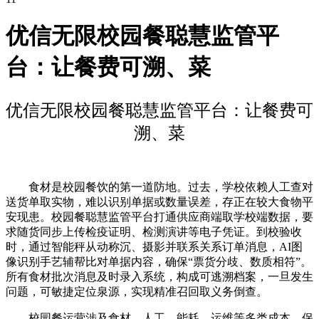
优信无限校园餐聪慧监管平
台：让餐费可溯、菜
优信无限校园餐聪慧监管平台：让餐费可
溯、菜
食材是校园餐饮的第一道防地。过去，学校依赖人工查对
送货单取实物，难以识别单据或数量误差，存正在较大食物平
安现患。校园餐聪慧监管平台打通供应商端取学校端数据，要
求随货同步上传检疫证明、检测演讲等电子凭证。到校验收
时，通过智能秤从动称沉、摄影并联系关系订单消息，AI图
像识别手艺辅帮比对单据内容，确保“票货分歧、数质相符”。
所有食材批次消息及时录入系统，构成可逃溯档案，一旦发生
问题，可敏捷定位泉源，实现精准召回取义务倒查。
校园餐运营涉及食材、人工、能耗、运维等多类成本，保