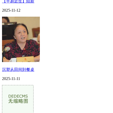
【平易近生】阳新
2025-11-12
沉塑从田间到餐桌
2025-11-11