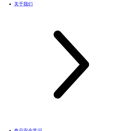
关于我们
食品安全常识