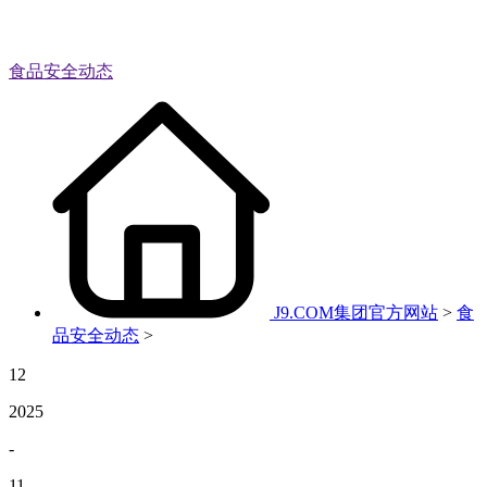
食品安全动态
J9.COM集团官方网站
>
食
品安全动态
>
12
2025
-
11