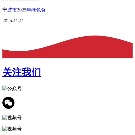
宁波市2025年绿色食
2025-11-11
关注我们