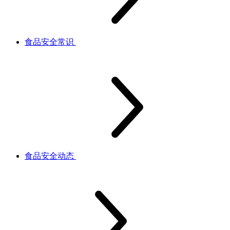
食品安全常识
食品安全动态