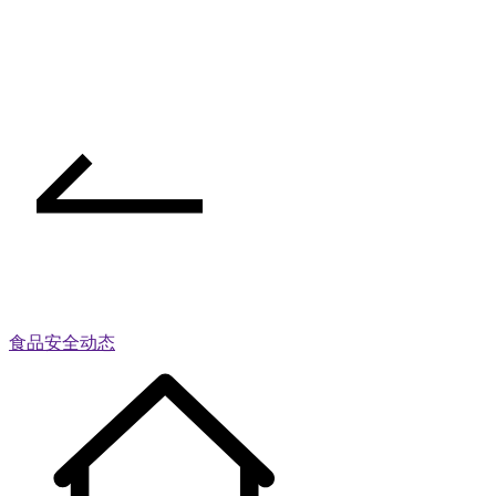
食品安全动态