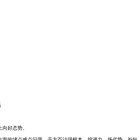
出
上向好态势。
面的堵点难点问题，千方百计强根本、挖潜力、扬劣势、补短