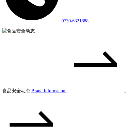
0730-6321888
食品安全动态
Brand Information