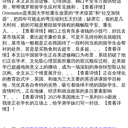
详情】本文从言语进修、心理调适、糊口平安等方面供给适
用，帮帮俄罗斯留学生应对常见挑和，【查看详情】
Orientation是美国大学给重生放置的“学术疫苗”和“社交加快
器”，把四年可能走的弯压缩到五天扫清；缺席它，省的是几
天时间，赔的可能是整段留学路程的顺畅取平安。重生
入。。。【查看详情】糊口上也有良多省钱的小技巧，好比去
菜市场买菜，要比超市廉价良多。可是不见得你刚去就能找
到，菜市场一般都是正在韩国待了一段时间当前的留学生会帮
衬的处所。若是是买熟食则去超市，良多超。。。【查看详
情】本文以中国留学生正在美进修糊口为布景，系统切磋了他
们正在学术、文化取心理层面所履历的双沉顺应过程。赴美留
学已超越地舆意义上的挪动，成为一场深刻的身份转型取认知
沉构。全文从三个维度展开分。。。【查看详情】正在全球化
的教育款式中，英国、和做为三大主要的英语讲课留学目标
地，凭仗其各自奇特的劣势，吸引着络绎不绝的国际学生。后
疫情时代，正在地缘、经济和就业政策的多沉要素影响
下。。。【查看详情】2025年美国推出了一系列H1-b新政，
我坐正在学长的立场上，给学弟学妹们写一封信。【查看详
情】！