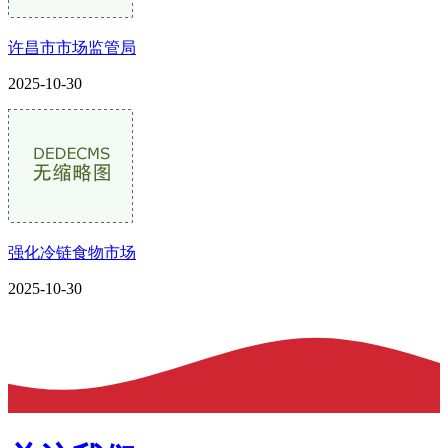
许昌市市场监管局
2025-10-30
强化冷链食物市场
2025-10-30