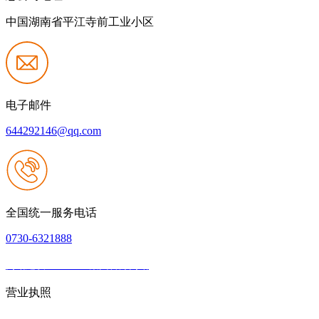
中国湖南省平江寺前工业小区
电子邮件
644292146@qq.com
全国统一服务电话
0730-6321888
网站建设：J9.COM集团官方网站
|
网站地图
本网站支持IPV6
营业执照