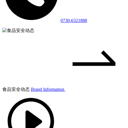
0730-6321888
食品安全动态
Brand Information