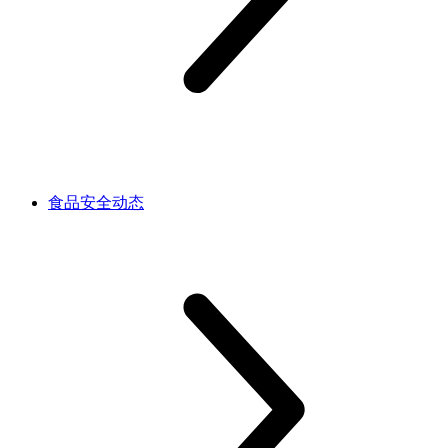
食品安全动态