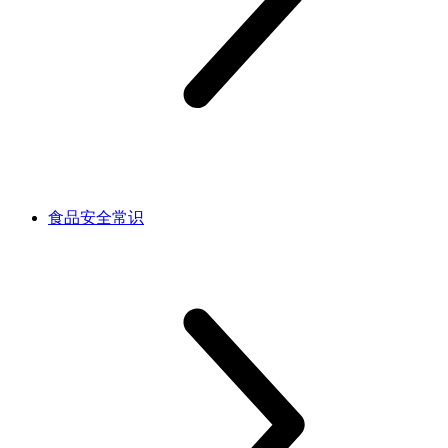
食品安全常识