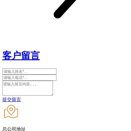
客户留言
提交留言
总公司地址