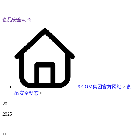
食品安全动态
J9.COM集团官方网站
>
食
品安全动态
>
20
2025
-
11