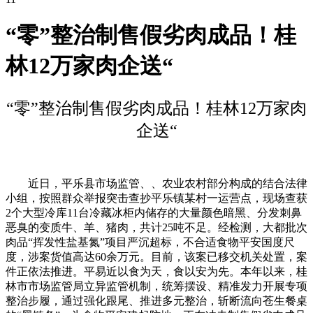
“零”整治制售假劣肉成品！桂
林12万家肉企送“
“零”整治制售假劣肉成品！桂林12万家肉
企送“
近日，平乐县市场监管、、农业农村部分构成的结合法律
小组，按照群众举报突击查抄平乐镇某村一运营点，现场查获
2个大型冷库11台冷藏冰柜内储存的大量颜色暗黑、分发刺鼻
恶臭的变质牛、羊、猪肉，共计25吨不足。经检测，大都批次
肉品“挥发性盐基氮”项目严沉超标，不合适食物平安国度尺
度，涉案货值高达60余万元。目前，该案已移交机关处置，案
件正依法推进。平易近以食为天，食以安为先。本年以来，桂
林市市场监管局立异监管机制，统筹摆设、精准发力开展专项
整治步履，通过强化跟尾、推进多元整治，斩断流向苍生餐桌