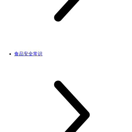
食品安全常识