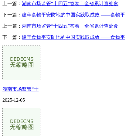
上一篇：
湖南市场监管“十四五”答卷丨全省累计查处食
下一篇：
建牢食物平安防地的中国实践取成效 ——食物平
上一篇：
湖南市场监管“十四五”答卷丨全省累计查处食
下一篇：
建牢食物平安防地的中国实践取成效 ——食物平
湖南市场监管“十
2025-12-05