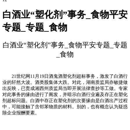
白酒业“塑化剂”事务_食物平安
专题_专题_食物
白酒业“塑化剂”事务_食物平安专题_专题
_食物
21世纪网11月19日酒鬼酒塑化剂超标事务，激发了白酒行
业的轩然大波。酒类股集体大跌。对此，湖南质监局亦敏捷做
出反映，已责成湘西州质监局当即开展法律查抄等工做。专家
对此事务的缘由进行了阐发，并暗示白酒行业遍及存正在塑化
剂超标问题。白酒中存正在塑化剂的次要缘由是白酒出产过程
中，可能接触了含邻苯物质的材料。别的，也有概念认为疑惑
除企业报酬要素。