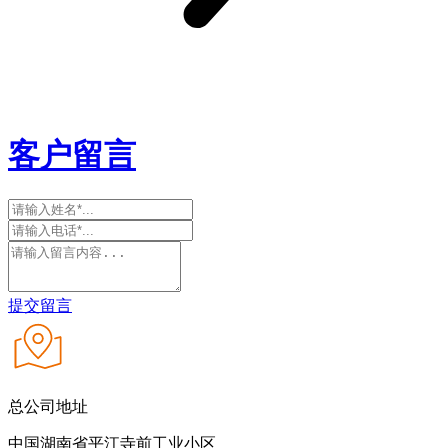
客户留言
提交留言
总公司地址
中国湖南省平江寺前工业小区