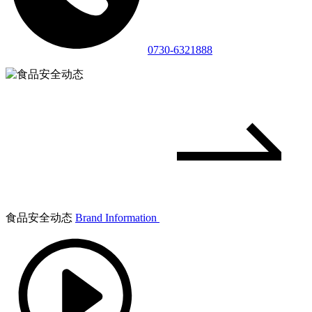
0730-6321888
食品安全动态
Brand Information