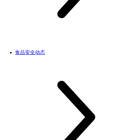
食品安全动态