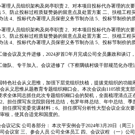
理人员组织架构及岗亭职责 2、对本项目投标代办署理的次要
 5、防止投标过程质疑赞扬的留意点及处置方案 二、扶植工程
办法 4、投标代办署理人员保密义务节制办法 5、投标节制价的
理人员组织架构及岗亭职责 2、对本项目投标代办署理的次要
 5、防止投标过程质疑赞扬的留意点及处置方案 二、扶植工程
办法 4、投标代办署理人员保密义务节制办法 5、投标节制价的
做会议及文件进修，2024岁首年月完成公司全员廉政和谈订
做队、专干加入。会议进修了《下察隅镇村级干部规范化办理法
会从义思惟，加强下层党组织扶植，提拔党组织的功能和组织功能
社会从义思惟从题教育专题组织糊口会。本次会议由1105班党
要求全体同志抓住此次专题组织糊口会的契机，全面梳理清点正
2。担任撰写东北院阶段性总结，包罗年终总结、年中总结、季
。担任撰写党委党课材料；6。担任撰写分析性大型会议企业次
行审核，使其合适党和国度的。
会议记实 公司各部分： 本次平安例会于2024年3月20日（周
流无限公司会议室 三、参会人员 公司全体员工 四、会议议程 （