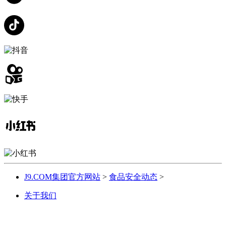
J9.COM集团官方网站
>
食品安全动态
>
关于我们