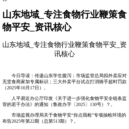
山东地域_专注食物行业鞭策食
物平安_资讯核心
山东地域_专注食物行业鞭策食物平安_资
讯核心
今日导读：传递山东学生腹泻；市场监管总局拟外卖应对
无堂食商家加专属标识；三大外卖平台试点打消骑手超时罚款
（2025年10月17日）。
人平易近办公厅印发《关于进一步强化食物平安全链条监
管的若干办法》的通知（鲁政办字〔2025〕130号）？。
市场监视办理局关于食物平安“你点我检”专项抽检环境的
布告2025年第22期（总第513期）？。