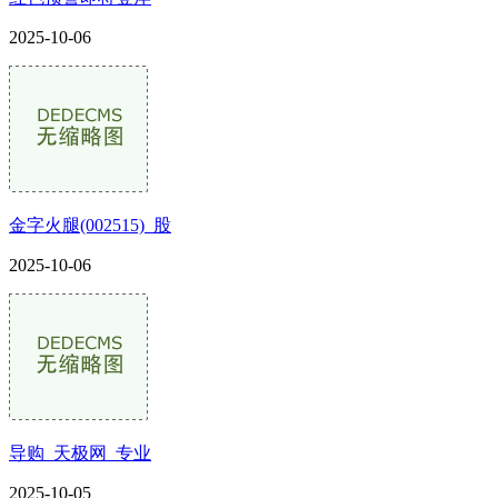
2025-10-06
金字火腿(002515)_股
2025-10-06
导购_天极网_专业
2025-10-05